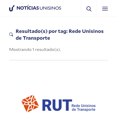
NOTÍCIAS
UNISINOS
Resultado(s) por tag: Rede Unisinos
de Transporte
Mostrando 1 resultado(s).