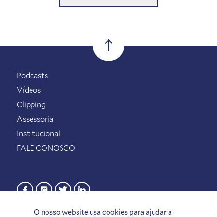
Podcasts
Vídeos
Clipping
Assessoria
Institucional
FALE CONOSCO
O nosso website usa cookies para ajudar a