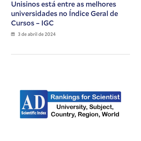
Unisinos está entre as melhores
universidades no Índice Geral de
Cursos – IGC
3 de abril de 2024