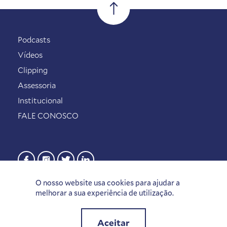
Podcasts
Vídeos
Clipping
Assessoria
Institucional
FALE CONOSCO
O nosso website usa cookies para ajudar a
melhorar a sua experiência de utilização.
Aceitar