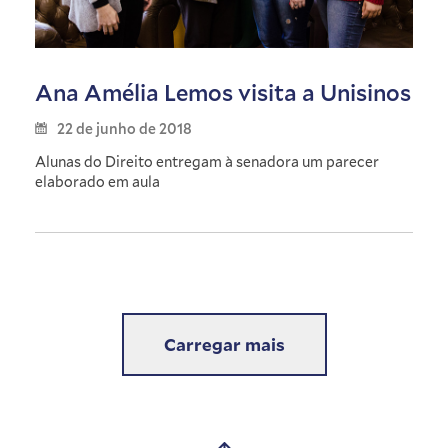
Ana Amélia Lemos visita a Unisinos
22 de junho de 2018
Alunas do Direito entregam à senadora um parecer
elaborado em aula
Carregar mais