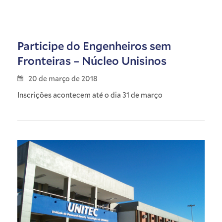
Participe do Engenheiros sem
Fronteiras – Núcleo Unisinos
20 de março de 2018
Inscrições acontecem até o dia 31 de março