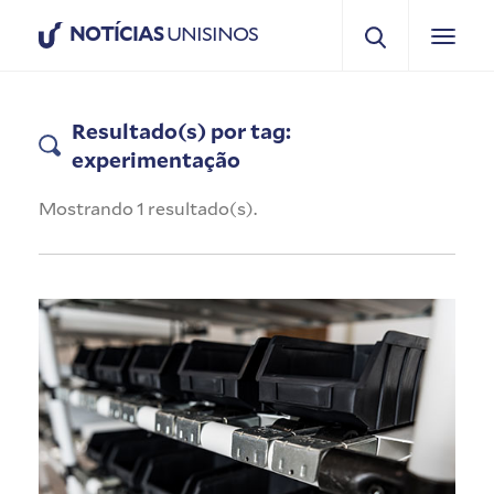
NOTÍCIAS
UNISINOS
Resultado(s) por tag:
experimentação
Mostrando 1 resultado(s).