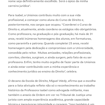
nome seja definitivamente escolhido. Será o ápice da minha
carreira jurídica”.
Para Isabel, a Unisinos contribuiu muito com a sua vida
profissional, a começar como aluna do Curso de Direito e,
posteriormente, nos cargos que ocupou. “Coordenei o Curso de
Direito e, atualmente, ainda coordeno os estágios não obrigatórios.
Como professora, na graduação e pós-graduação, há mais de 31
anos, recebi inúmeras homenagens dos alunos, em formaturas,
como paraninfa e patrona. Quando completei 25 anos, recebi
homenagem pela dedicação e compromisso com a Universidade,
concedida pelo reitor. Muitas amizades, relações profissionais,
convites, clientes, surgiram, e ainda surgem, pelo fato de eu ser
professora. Enfim, tenho muito orgulho de fazer parte da Unisinos
e ainda estar contribuindo com a minha experiência e
conhecimento jurídico ao ensino do Direito”, celebra.
O decano da Escola de Direito, Miguel Wedy, afirma que a escolha
para a lista sêxtupla reflete não só o reconhecimento ao trabalho
histórico da Professora Isabel como advogada militante, mas
também o anseio da Ordem em ver no Tribunal de Justiça uma
jurista com ampla experiência acadêmica, grande capacidade
técnica e inequívocas integridade e coragem. “Isso também é um