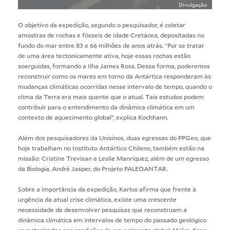
Divulgação
O objetivo da expedição, segundo o pesquisador, é coletar
amostras de rochas e fósseis de idade Cretácea, depositadas no
fundo do mar entre 83 e 66 milhões de anos atrás. “Por se tratar
de uma área tectonicamente ativa, hoje essas rochas estão
soerguidas, formando a Ilha James Ross. Dessa forma, poderemos
reconstruir como os mares em torno da Antártica responderam às
mudanças climáticas ocorridas nesse intervalo de tempo, quando o
clima da Terra era mais quente que o atual. Tais estudos podem
contribuir para o entendimento da dinâmica climática em um
contexto de aquecimento global”, explica Kochhann.
Além dos pesquisadores da Unisinos, duas egressas do PPGeo, que
hoje trabalham no Instituto Antártico Chileno, também estão na
missão: Cristine Trevisan e Leslie Manríquez, além de um egresso
da Biologia, André Jasper, do Projeto PALEOANTAR.
Sobre a importância da expedição, Karlos afirma que frente à
urgência da atual crise climática, existe uma crescente
necessidade de desenvolver pesquisas que reconstruam a
dinâmica climática em intervalos de tempo do passado geológico
caracterizados por condições de aquecimento global. “Além disso,