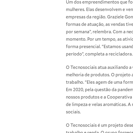
Um dos empreendimentos que foi
mulheres. Elas desenvolvem e ven
empresas da região. Graziele Gon
formas de atuação, as vendas ti
por semana”, relembra. Com a ne
momento. Por um tempo, as ativid
forma presencial. “Estamos usando
período”, completa a recicladora.
O Tecnosociais atua auxiliando a
melhoria de produtos. O projeto
trabalho. “Eles agem de uma for
Em 2020, pela questão da pandemia
nossos produtos e a Cooperativa 
de limpeza e velas aromáticas. A
sociais.
O Tecnosociais é um projeto des
trabalho e renda. O grupo fornece