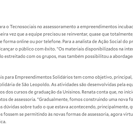
para o Tecnosociais no assessoramento a empreendimentos incuba
imeira vez que a equipe precisou se reinventar, quase que totalmente
e forma online ou por telefone. Para a analista de Ação Social do 
cançar o público com êxito. “Os materiais disponibilizados na inter
ulo estreitado com os grupos, mas também possibilitou a abordag
is para Empreendimentos Solidários tem como objetivo, principal
idária de São Leopoldo. As atividades são desenvolvidas pela equ
os dos cursos de graduação da Unisinos. Renata conta que, no iníci
matos de assessoria. “Gradualmente, fomos construindo uma nova 
as dúvidas sobre tudo o que estava acontecendo, principalmente, q
os fossem se permitindo às novas formas de assessoria, agora virt
ica.