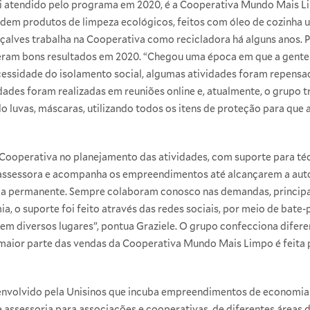
 atendido pelo programa em 2020, é a Cooperativa Mundo Mais L
dem produtos de limpeza ecológicos, feitos com óleo de cozinha u
çalves trabalha na Cooperativa como recicladora há alguns anos. 
veram bons resultados em 2020. “Chegou uma época em que a gente 
cessidade do isolamento social, algumas atividades foram repensa
ades foram realizadas em reuniões online e, atualmente, o grupo t
 luvas, máscaras, utilizando todos os itens de proteção para que 
 Cooperativa no planejamento das atividades, com suporte para téc
 assessora e acompanha os empreendimentos até alcançarem a aut
ma permanente. Sempre colaboram conosco nas demandas, principal
, o suporte foi feito através das redes sociais, por meio de bate-
em diversos lugares”, pontua Graziele. O grupo confecciona diferen
 maior parte das vendas da Cooperativa Mundo Mais Limpo é feita p
envolvido pela Unisinos que incuba empreendimentos de economia 
 assessoria para associações e cooperativas, de diferentes áreas 