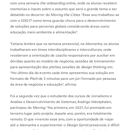
com uma semana
the onboarding
online, onde os alunos recebem
mentorias e inputs sobre o assunto que será o grande tema a ser
debatido no decorrer do
Moving the Cities
. “Esse ano trabalhou-se
com o SDG17 como tema guarda-chuva para o desenvolvimento
de soluções para parcerias globais considerando áreas como
educação, meio ambiente e alimentação”.
Tatiana lembra que na semana presencial, na Alemanha, os alunos
trabalharam em times interdisciplinares e interculturais, onde
receberam a orientação de
coachs
responsáveis por auxiliar em
dúvidas quanto ao modelo de negócios, sessões de treinamento
para apresentação dos
pitches
, sessões de
design thinking
, etc.
“No último dia do evento cada time apresentou sua solução em
formato de
Pitch
de 3 minutos para um júri formado por pessoas
da área de negócios e educação”, afirma.
Foi a segunda vez que o estudante dos cursos de Jornalismo e
Análise e Desenvolvimento de Sistemas, Rodrigo Westphalen,
participou do
Moving
. “Na primeira, em 2021, fui premiado em
terceiro lugar pelo projeto. Aquele ano, porém, era totalmente
remoto. O que vivenciei esse ano, com a oportunidade de viajar
até a Alemanha e experimentar o
Design Sprint
presencial, é difícil