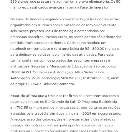
250 alunos, que prestaram, ao final, uma prova eliminatória. Os 50
melhores classificados avançaram para a Fase de Imersão.
Na Fase de Imersão, segundo o coordenador, os Residentes serão
organizados em 10 times com a missão de desenvolver, durante
seis meses, projetos reais de tecnologia demandados por
empresas parceiras. “Nessa etapa, os participantes são orientados
por dois professores experientes. Cada aluno recebeu um
notebook em comodato e terá uma bolsa de R$ 1.800,00 mensais
para dedicar-se ao desenvolvimento das atividades. Para esta
turma, contamos com os projetos das seguintes empresas e
instituições: Secretaria Municipal de Educação de São Leopoldo;
DU99; AGST Controles e Automação; Altus Sistemas de
Automação; W3K Tecnologia; SINOSBYTE; Instituto OBECI; além
da própria BRISA e Unisinos”, comenta.
Mauricio afirma que a Unisinos reafirma seu compromisso com o
desenvolvimento do Rio Grande do Sul. “O Programa Residência
em TIC 55 tem um grande impacto social, pois volta-se às regiões
atingidas pela tragédia climática vivida em 2024 em nosso estado.
A recuperação das cidades, das empresas e das vidas afetadas
passa, entre outras questões, pela oportunidade de formação
profissional e inovação tecnológica, dimensões contempladas no