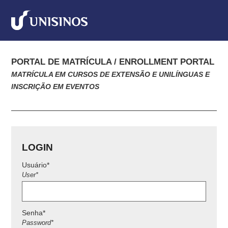
PORTAL DE MATRÍCULA / ENROLLMENT PORTAL
MATRÍCULA EM CURSOS DE EXTENSÃO E UNILÍNGUAS E
INSCRIÇÃO EM EVENTOS
LOGIN
Usuário*
User*
Senha*
Password*