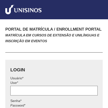
PORTAL DE MATRÍCULA / ENROLLMENT PORTAL
MATRÍCULA EM CURSOS DE EXTENSÃO E UNILÍNGUAS E
INSCRIÇÃO EM EVENTOS
LOGIN
Usuário*
User*
Senha*
Password*