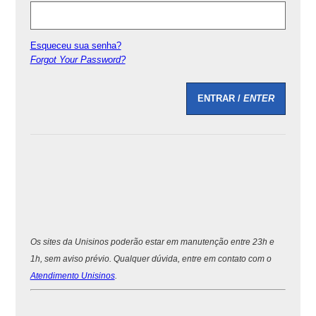
Esqueceu sua senha?
Forgot Your Password?
ENTRAR /
ENTER
Os sites da Unisinos poderão estar em manutenção entre 23h e
1h, sem aviso prévio. Qualquer dúvida, entre em contato com o
Atendimento Unisinos
.