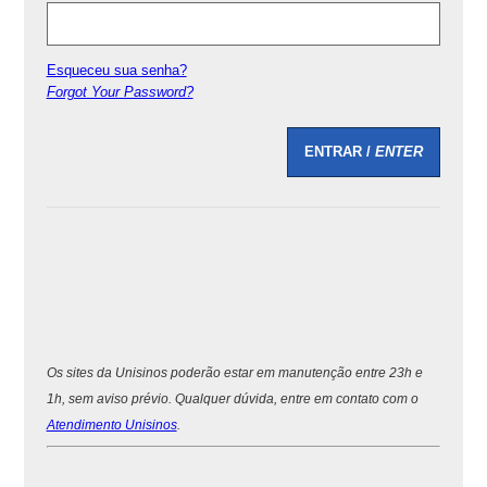
Esqueceu sua senha?
Forgot Your Password?
ENTRAR /
ENTER
Os sites da Unisinos poderão estar em manutenção entre 23h e
1h, sem aviso prévio. Qualquer dúvida, entre em contato com o
Atendimento Unisinos
.