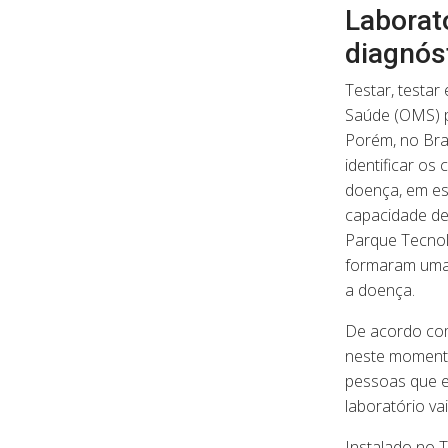
Laborató
diagnós
Testar, testa
Saúde (OMS) p
Porém, no Bras
identificar os
doença, em esp
capacidade de 
Parque Tecnol
formaram uma 
a doença.
De acordo com
neste momento
pessoas que e
laboratório va
Instalado no 