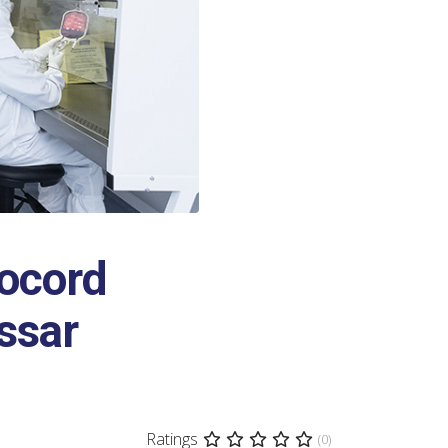
mocord
ssar
Ratings
(0)