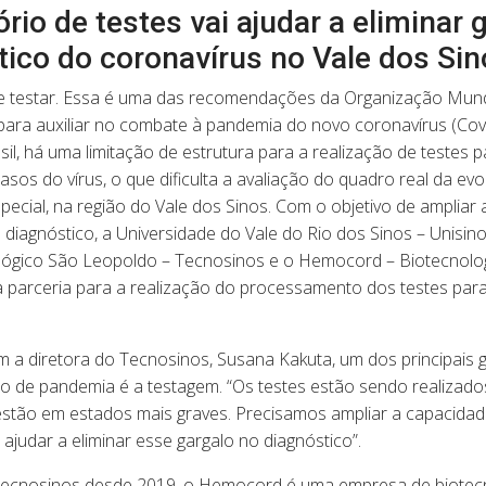
rio de testes vai ajudar a eliminar 
tico do coronavírus no Vale dos Sin
r e testar. Essa é uma das recomendações da Organização Mund
ara auxiliar no combate à pandemia do novo coronavírus (Covi
il, há uma limitação de estrutura para a realização de testes p
 casos do vírus, o que dificulta a avaliação do quadro real da ev
ecial, na região do Vale dos Sinos. Com o objetivo de ampliar 
diagnóstico, a Universidade do Vale do Rio dos Sinos – Unisino
ógico São Leopoldo – Tecnosinos e o Hemocord – Biotecnolo
parceria para a realização do processamento dos testes para
 a diretora do Tecnosinos, Susana Kakuta, um dos principais 
 de pandemia é a testagem. “Os testes estão sendo realizado
stão em estados mais graves. Precisamos ampliar a capacidad
i ajudar a eliminar esse gargalo no diagnóstico”.
Tecnosinos desde 2019, o Hemocord é uma empresa de biotecn