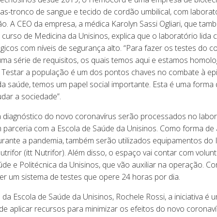
as-tronco de sangue e tecido de cordão umbilical, com laborat
ão. A CEO da empresa, a médica Karolyn Sassi Ogliari, que tam
curso de Medicina da Unisinos, explica que o laboratório lida
ógicos com níveis de segurança alto. “Para fazer os testes do c
uma série de requisitos, os quais temos aqui e estamos homol
a. Testar a população é um dos pontos chaves no combate à ep
da saúde, temos um papel social importante. Esta é uma forma 
judar a sociedade”.
a diagnóstico do novo coronavírus serão processados no labor
parceria com a Escola de Saúde da Unisinos. Como forma de 
urante a pandemia, também serão utilizados equipamentos do I
trifor (itt Nutrifor). Além disso, o espaço vai contar com volun
de e Politécnica da Unisinos, que vão auxiliar na operação. Co
ter um sistema de testes que opere 24 horas por dia.
da Escola de Saúde da Unisinos, Rochele Rossi, a iniciativa é 
e aplicar recursos para minimizar os efeitos do novo coronavír