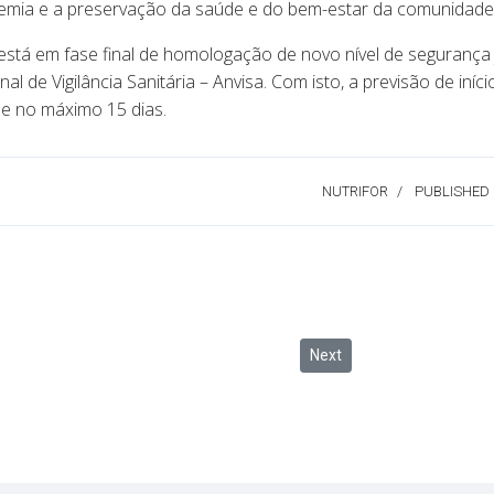
emia e a preservação da saúde e do bem-estar da comunidade
está em fase final de homologação de novo nível de segurança 
l de Vigilância Sanitária – Anvisa. Com isto, a previsão de iníci
e no máximo 15 dias.
NUTRIFOR
PUBLISHED
ção integrada ao sistema de saúde do Estado prevê a disponibilização de
Next article: Alimentação 
Next