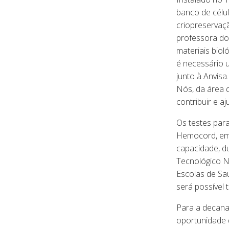
banco de célul
criopreservaç
professora do 
materiais biol
é necessário 
junto à Anvis
Nós, da área 
contribuir e a
Os testes par
Hemocord, em 
capacidade, d
Tecnológico Nu
Escolas de Saú
será possível 
Para a decana 
oportunidade d