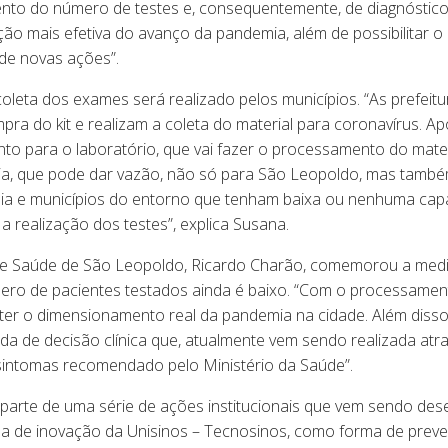
ento do número de testes e, consequentemente, de diagnóstic
ção mais efetiva do avanço da pandemia, além de possibilitar o
de novas ações”.
oleta dos exames será realizado pelos municípios. “As prefeitu
pra do kit e realizam a coleta do material para coronavírus. Ap
o para o laboratório, que vai fazer o processamento do mater
ia, que pode dar vazão, não só para São Leopoldo, mas tamb
aia e municípios do entorno que tenham baixa ou nenhuma cap
 a realização dos testes”, explica Susana.
de Saúde de São Leopoldo, Ricardo Charão, comemorou a med
ero de pacientes testados ainda é baixo. “Com o processamen
ter o dimensionamento real da pandemia na cidade. Além disso,
ada de decisão clínica que, atualmente vem sendo realizada atr
sintomas recomendado pelo Ministério da Saúde”.
az parte de uma série de ações institucionais que vem sendo des
a de inovação da Unisinos – Tecnosinos, como forma de prev