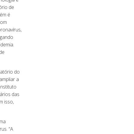
ório de
bém é
 com
oronavírus,
ogando
idemia.
de
atório do
ampliar a
nstituto
tários das
m isso,
uma
us. “A