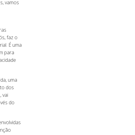
os, vamos
ras
ós, faz o
ial. É uma
ém para
acidade
ida, uma
to dos
 vai
avés do
envolvidas
enção