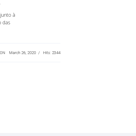
.
junto à
o das
 ON
March 26, 2020
Hits: 2344
 1.000 kits e insumos para detecção do novo coronavírus
do futuro