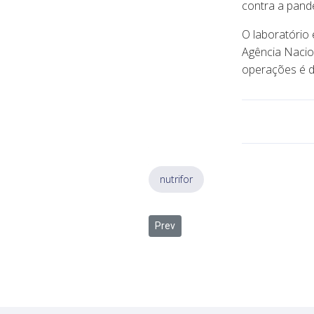
contra a pand
O laboratório 
Agência Naciona
operações é d
nutrifor
Previous article: Etapa piloto da a
Prev