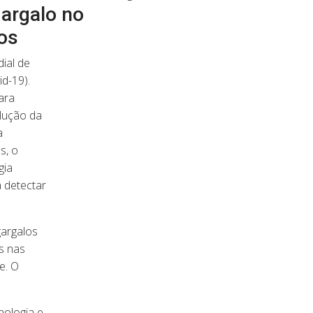
gargalo no
os
ial de
d-19).
ara
olução da
a
s, o
gia
 detectar
gargalos
s nas
e. O
ologia e