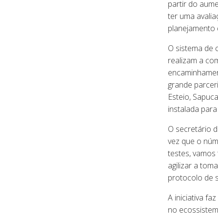
partir do aum
ter uma avalia
planejamento 
O sistema de c
realizam a com
encaminhament
grande parcer
Esteio, Sapuc
instalada para
O secretário 
vez que o núm
testes, vamos 
agilizar a tom
protocolo de 
A iniciativa f
no ecossistem