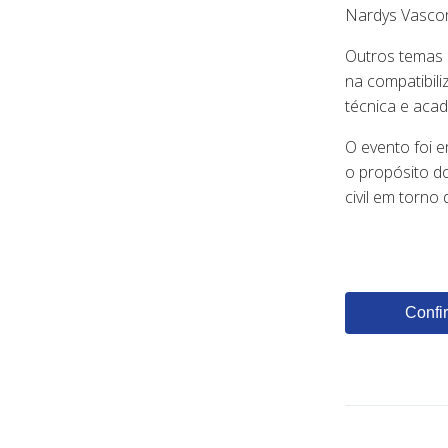
Nardys Vascon
Outros temas d
na compatibil
técnica e aca
O evento foi 
o propósito d
civil em torn
Confir