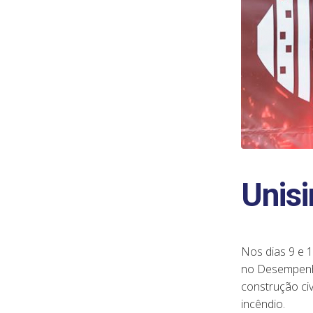
Unisi
Nos dias 9 e 
no Desempenho
construção civ
incêndio.