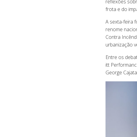
reflexões sobr
frota e do imp
A sexta-feira 
renome naciona
Contra Incêndi
urbanização ve
Entre os deba
itt Performan
George Cajatay