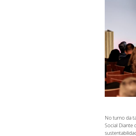
No turno da t
Social Diante 
sustentabilida