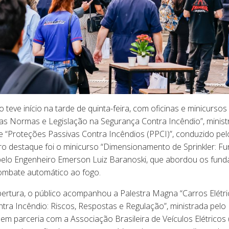
teve início na tarde de quinta-feira, com oficinas e minicursos 
das Normas e Legislação na Segurança Contra Incêndio”, minis
 e “Proteções Passivas Contra Incêndios (PPCI)”, conduzido p
ro destaque foi o minicurso “Dimensionamento de Sprinkler: F
elo Engenheiro Emerson Luiz Baranoski, que abordou os fund
ombate automático ao fogo.
bertura, o público acompanhou a Palestra Magna “Carros Elétr
ra Incêndio: Riscos, Respostas e Regulação”, ministrada pelo E
 em parceria com a Associação Brasileira de Veículos Elétricos