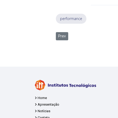
performance
Previous article: Itt Performance 
Prev
Home
Apresentação
Notícias
Contato