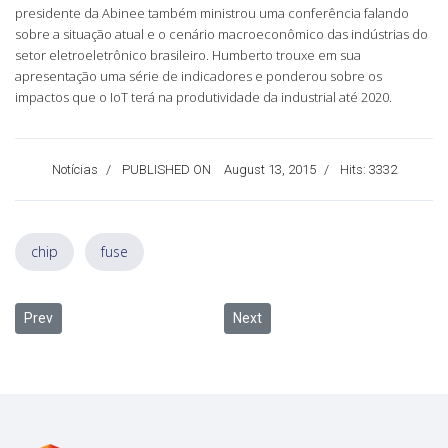
presidente da Abinee também ministrou uma conferência falando
sobre a situação atual e o cenário macroeconômico das indústrias do
setor eletroeletrônico brasileiro. Humberto trouxe em sua
apresentação uma série de indicadores e ponderou sobre os
impactos que o IoT terá na produtividade da industrial até 2020.
Notícias
PUBLISHED ON
August 13, 2015
Hits: 3332
chip
fuse
Previous article: Soluções tecnológicas para empresas
Next article: Na onda do mercado
Prev
Next