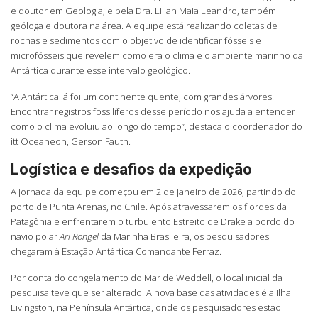
e doutor em Geologia; e pela Dra. Lilian Maia Leandro, também
geóloga e doutora na área. A equipe está realizando coletas de
rochas e sedimentos com o objetivo de identificar fósseis e
microfósseis que revelem como era o clima e o ambiente marinho da
Antártica durante esse intervalo geológico.
“A Antártica já foi um continente quente, com grandes árvores.
Encontrar registros fossilíferos desse período nos ajuda a entender
como o clima evoluiu ao longo do tempo”, destaca o coordenador do
itt Oceaneon, Gerson Fauth.
Logística e desafios da expedição
A jornada da equipe começou em 2 de janeiro de 2026, partindo do
porto de Punta Arenas, no Chile. Após atravessarem os fiordes da
Patagônia e enfrentarem o turbulento Estreito de Drake a bordo do
navio polar
Ari Rongel
da Marinha Brasileira, os pesquisadores
chegaram à Estação Antártica Comandante Ferraz.
Por conta do congelamento do Mar de Weddell, o local inicial da
pesquisa teve que ser alterado. A nova base das atividades é a Ilha
Livingston, na Península Antártica, onde os pesquisadores estão