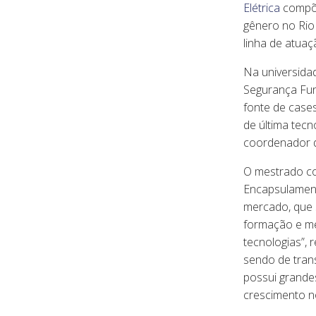
Elétrica
compõe
gênero no Rio 
linha de atua
Na universida
Segurança Fun
fonte de case
de última tecn
coordenador d
O mestrado co
Encapsulament
mercado, que s
formação e me
tecnologias”, 
sendo de tran
possui grande
crescimento n