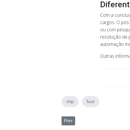
Diferen
Com a conclus
cargos. O pós-
ou com pesqui
resolução de 
automação ind
Outras inform
chip
fuse
Previous article: Reunião sela parce
Prev