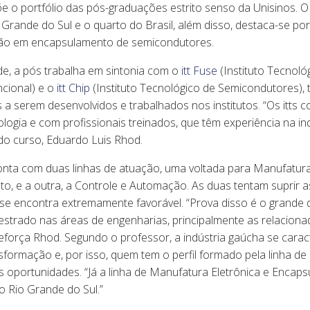
 o portfólio das pós-graduações estrito senso da Unisinos. O 
Grande do Sul e o quarto do Brasil, além disso, destaca-se por
ção em encapsulamento de semicondutores.
de, a pós trabalha em sintonia com o
itt Fuse
(Instituto Tecnoló
cional) e o
itt Chip
(Instituto Tecnológico de Semicondutores)
s a serem desenvolvidos e trabalhados nos institutos. “Os itt
ologia e com profissionais treinados, que têm experiência na in
o curso, Eduardo Luis Rhod.
nta com duas linhas de atuação, uma voltada para Manufatura 
o, e a outra, a Controle e Automação. As duas tentam suprir 
e encontra extremamente favorável. “Prova disso é o grande dé
strado nas áreas de engenharias, principalmente as relaciona
reforça Rhod. Segundo o professor, a indústria gaúcha se cara
sformação e, por isso, quem tem o perfil formado pela linha d
s oportunidades. “Já a linha de Manufatura Eletrônica e Encap
o Rio Grande do Sul.”