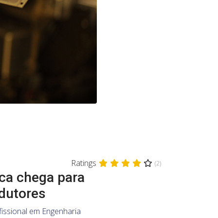
Ratings
(2)
ica chega para
dutores
issional em Engenharia