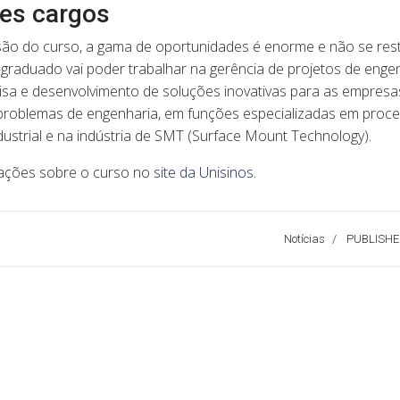
tes cargos
ão do curso, a gama de oportunidades é enorme e não se rest
graduado vai poder trabalhar na gerência de projetos de engenh
sa e desenvolvimento de soluções inovativas para as empresas
problemas de engenharia, em funções especializadas em proc
ustrial e na indústria de SMT (Surface Mount Technology).
ações sobre o curso no
site da Unisinos
.
Notícias
PUBLISHE
ria entre Abinee e Unisinos