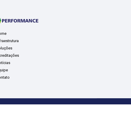
ome
fraestrutura
luções
reditações
tícias
uipe
ntato