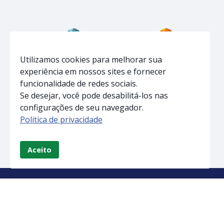
Home
Home
Utilizamos cookies para melhorar sua
experiência em nossos sites e fornecer
Infraestrutura
Infraestrutura
funcionalidade de redes sociais.
Soluções
Soluções
Se desejar, você pode desabilitá-los nas
Notícias
Acreditações
configurações de seu navegador.
Equipe
Notícias
Politica de privacidade
Contato
Equipe
Contato
Aceito