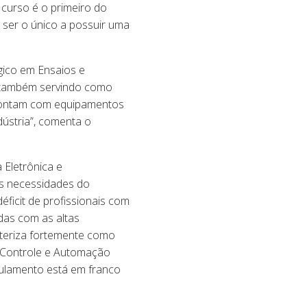
curso é o primeiro do
 ser o único a possuir uma
gico em Ensaios e
, também servindo como
s contam com equipamentos
dústria”, comenta o
Eletrônica e
as necessidades do
ficit de profissionais com
das com as altas
cteriza fortemente como
e Controle e Automação
sulamento está em franco