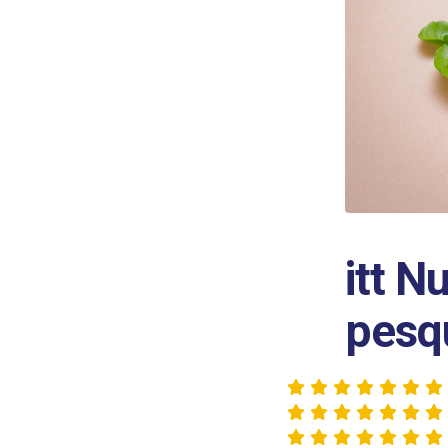
itt N
pesqu